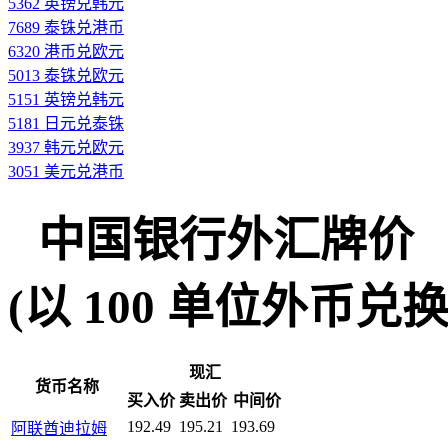
5362 英镑兑韩元
7689 泰铢兑港币
6320 港币兑欧元
5013 泰铢兑欧元
5151 英镑兑韩元
5181 日元兑泰铢
3937 韩元兑欧元
3051 美元兑港币
中国银行外汇牌价
(以 100 单位外币兑换人民
现汇
货币名称
买入价
卖出价
中间价
192.49
195.21
193.69
阿联酋迪拉姆