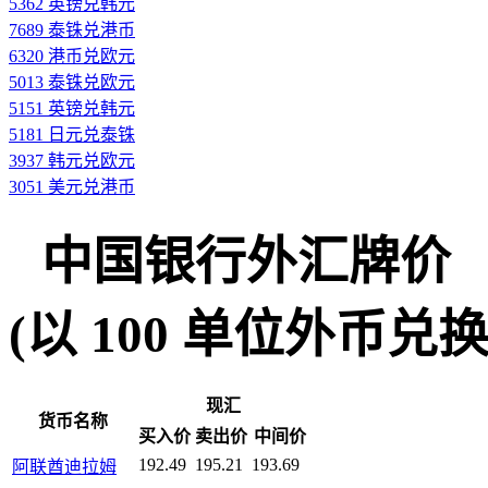
5362 英镑兑韩元
7689 泰铢兑港币
6320 港币兑欧元
5013 泰铢兑欧元
5151 英镑兑韩元
5181 日元兑泰铢
3937 韩元兑欧元
3051 美元兑港币
中国银行外汇牌价
(以 100 单位外币兑换人民
现汇
货币名称
买入价
卖出价
中间价
192.49
195.21
193.69
阿联酋迪拉姆